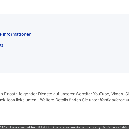
e Informationen
tz
m
setzhinweise
en Einsatz folgender Dienste auf unserer Website: YouTube, Vimeo. S
recht
ck-Icon links unten). Weitere Details finden Sie unter
Konfigurieren
un
2026
Besucherzähler: 200433
Alle Preise verstehen sich zzgl. MwSt. von 19%