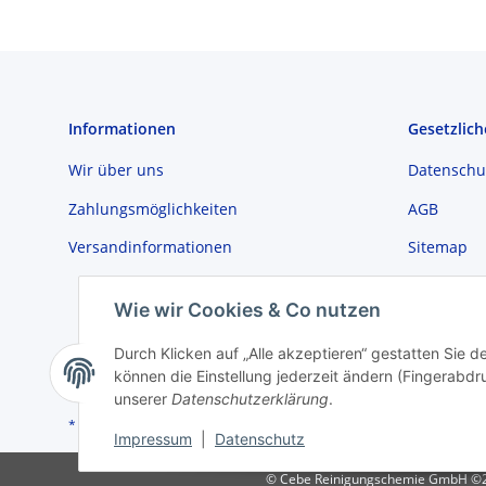
Informationen
Gesetzlich
Wir über uns
Datenschu
Zahlungsmöglichkeiten
AGB
Versandinformationen
Sitemap
Impressu
Wie wir Cookies & Co nutzen
Batteriege
Durch Klicken auf „Alle akzeptieren“ gestatten Sie d
Widerrufs
können die Einstellung jederzeit ändern (Fingerabdru
unserer
Datenschutzerklärung
.
* Alle Preise zzgl. gesetzlicher USt., zzgl.
Versand
Impressum
|
Datenschutz
© Cebe Reinigungschemie GmbH ©