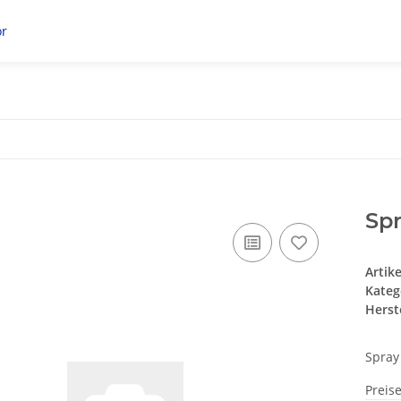
r
Spr
Artik
Kateg
Herste
Spray 
Preis